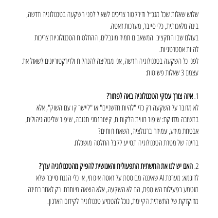
שלוש שאלות שכל מנכ״ל ודירקטור צריכים לשאול לפני השקעה בטכנולוגיה חדשה, 
בינה מלאכותית, כלי סייבר, מערכות דאטה.
בעולם שבו התקציב והמשאבים תמיד מוגבלים, ההחלטות הטכנולוגיות צריכות 
להיות אסטרטגיות.
לפני כל השקעה בטכנולוגיה חדשה, אני ממליצה להנהלות ולדירקטוריונים לשאול את 
עצמם 3 שאלות פשוטות:
1. 
איזה צורך עסקי הטכנולוגיה באה לפתור?
לא מדובר על השקעה רק כדי "להיות חדשניים" או "ליישר קו עם השוק", אלא 
בתשובה מדויקת: שיפור חווית הלקוחות, קיצור זמני תגובה, שיפור שליטה ניהולית, 
אבטחת מידע, עמידה ברגולציה, השאת רווחים?
בחינה של מטרת הטכנולוגיה תסייע לקבל החלטה מושכלת.
2. 
האם יש לנו את התשתית התפעולית והאנושית להפיק מהטכנולוגיה ערך?
לדוגמא: מערכת AI שאיננה מבוססת על דאטה איכותי, או כלי הגנת סייבר שלא 
מוטמע בפעילות השוטפת, הם לא השקעה, אלא הוצאה מיותרת. רק לאחר בחינה 
מדוקדקת של התשתית הקיימת, נוכל להטמיע טכנולוגיה לקידום הארגון.