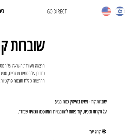
בית
GO DIRECT
שוברות קו
הרצאה מעוררת השראה על המסע, 
נתבונן על חסמים מגדריים, סטיגמ
ההרצאה כוללת תובנות פרקטיות ל
שוברות קוד - נשים בהייטק ככוח מניע
על תקרות זכוכית, קוד פתוח להזדמנויות והמהפכה הנשית שבדרך.
🎯 קהל יעד