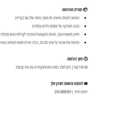
📦 תוצרים מההרצאה
השראה לפעולה אישית, לא משנה באיזה שלב את בקריירה
הבנה מעמיקה של חסמים גלויים ונסתרים
חיזוק תחושת הערך, הזהות המקצועית והחיבור לקהילות נשים טכנולוגיו
פתיחת שיח ארגוני על שינוי תרבותי, הכלה ויצירת תנאים לצמיחה נשית וא
🕓 משך ההרצאה
45-60 דקות | ניתן לשלב כסדנה אינטראקטיבית עם שיח קבוצתי
☎️ להזמנות והתאמה לארגון שלך
יפעת גודינר | 054-8886969