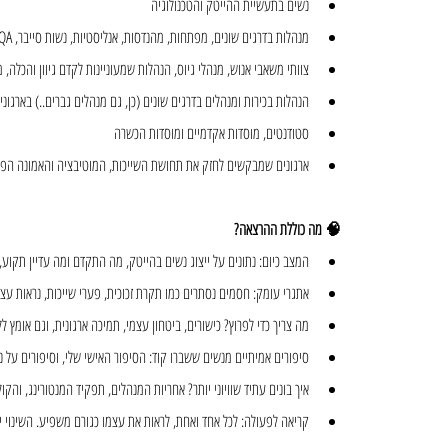
נשים בתעשיית ההייטק והטכנולוגיה
מנהלות בדרגים שונים, מפתחות, מהנדסות, אנליסטיות, נשות סייבר, QA ו-Product
צוותי משאבי אנוש, מנהלי גיוס, הנהלות שמעוניינות לקדם גיוון והכלה, מנהל
הנהלות בכירות ומנהלים בדרגים שונים (כן, גם מנהלים גברים..) בארגוני
סטודנטים, מוסדות אקדמיים ומוסדות הכשרה
ארגונים שמבקשים לחזק את תחושת השייכות, המוטיבציה והאמונה הפנ
🧠 מה כוללת ההרצאה?
המצב כיום: נתונים על ייצוג נשים בהייטק, מה התקדם ומה עדיין תקוע,
אתגרי עומק: חסמים נסתרים כמו תקרת זכוכית, פערי שייכות, נראות עצ
מה צריך כדי לפרוץ? כישורים, ביטחון עצמי, תמיכה ארגונית, וגם אומץ לל
סיפורים אמיתיים מנשים ששברו קוד: הסיפור האישי שלי, וסיפורים על 
איך בונים עתיד שוויוני יותר? אחריות המנהלים, תפקיד המנטורינג, וה
קריאה לפעולה: לכל אחד ואחת, לראות את עצמו כגורם משפיע. השינוי 