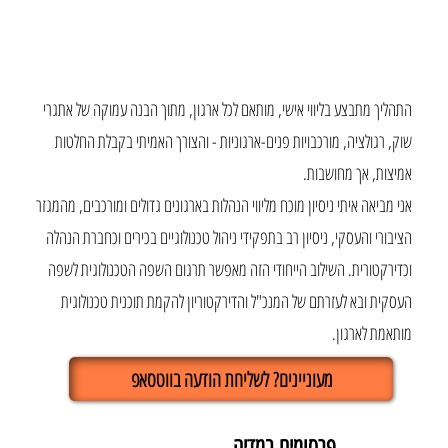
התהליך מתבצע בליווי אישי, מותאם לכל ארגון, מתוך הבנה עמוקה של אתגרי
שוק, רגולציה, מורכבויות פנים-ארגוניות - והצורך האמיתי בקבלת החלטות
אמיצות, אך מחושבות.
אני מביאה איתי ניסיון מוכח מליווי הנהלות בארגונים גדולים ומורכבים, מהמגזר
הציבורי והעסקי, ניסיון רב בתפקידי ניהול טכנולוגיים בכירים וכחברת הנהלה
וכדירקטורית. השילוב הייחודי הזה מאפשר תרגום השפה הטכנולוגית לשפה
העסקית ובא לעזרתם של המנכ"ל והדירקטוריון להקמת תוכנית טכנולוגית
מותאמת לארגון.
מעוניינים? לשליחת הודעה בווטסאפ
פרסומים במדיה